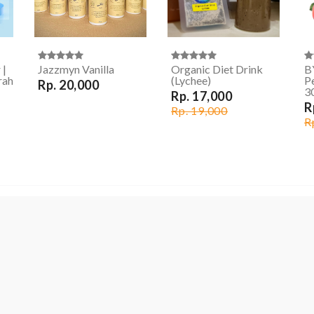
 |
Jazzmyn Vanilla
Organic Diet Drink
B
rah
(Lychee)
P
Rp. 20,000
3
Rp. 17,000
R
Rp. 19,000
R