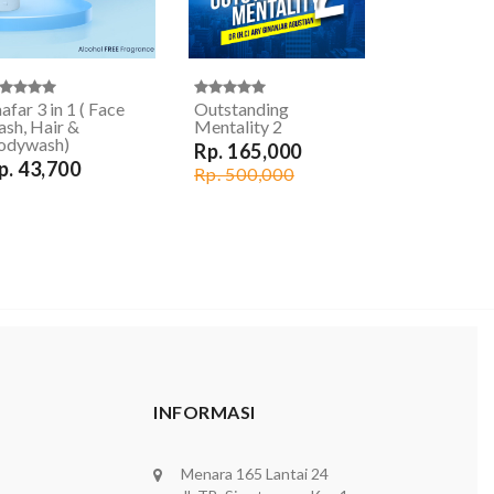
afar 3 in 1 ( Face
Outstanding
ash, Hair &
Mentality 2
odywash)
Rp. 165,000
p. 43,700
Rp. 500,000
INFORMASI
Menara 165 Lantai 24