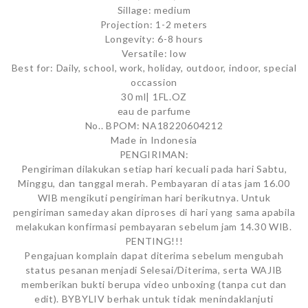
Sillage: medium
Projection: 1-2 meters
Longevity: 6-8 hours
Versatile: low
Best for: Daily, school, work, holiday, outdoor, indoor, special
occassion
30 ml| 1FL.OZ
eau de parfume
No.. BPOM: NA18220604212
Made in Indonesia
PENGIRIMAN:
Pengiriman dilakukan setiap hari kecuali pada hari Sabtu,
Minggu, dan tanggal merah. Pembayaran di atas jam 16.00
WIB mengikuti pengiriman hari berikutnya. Untuk
pengiriman sameday akan diproses di hari yang sama apabila
melakukan konfirmasi pembayaran sebelum jam 14.30 WIB.
PENTING!!!
Pengajuan komplain dapat diterima sebelum mengubah
status pesanan menjadi Selesai/Diterima, serta WAJIB
memberikan bukti berupa video unboxing (tanpa cut dan
edit). BYBYLIV berhak untuk tidak menindaklanjuti