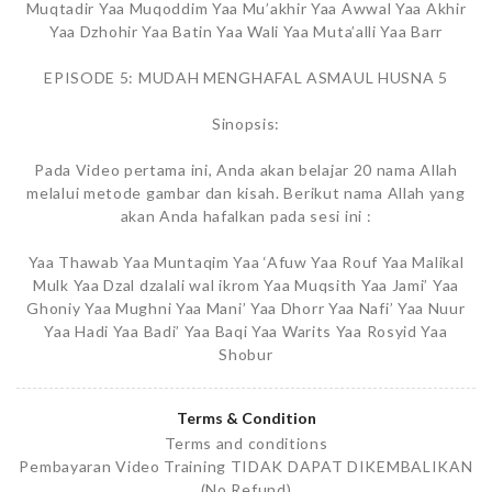
Muqtadir Yaa Muqoddim Yaa Mu’akhir Yaa Awwal Yaa Akhir
Yaa Dzhohir Yaa Batin Yaa Wali Yaa Muta’alli Yaa Barr
EPISODE 5: MUDAH MENGHAFAL ASMAUL HUSNA 5
Sinopsis:
Pada Video pertama ini, Anda akan belajar 20 nama Allah
melalui metode gambar dan kisah. Berikut nama Allah yang
akan Anda hafalkan pada sesi ini :
Yaa Thawab Yaa Muntaqim Yaa ‘Afuw Yaa Rouf Yaa Malikal
Mulk Yaa Dzal dzalali wal ikrom Yaa Muqsith Yaa Jami’ Yaa
Ghoniy Yaa Mughni Yaa Mani’ Yaa Dhorr Yaa Nafi’ Yaa Nuur
Yaa Hadi Yaa Badi’ Yaa Baqi Yaa Warits Yaa Rosyid Yaa
Shobur
Terms & Condition
Terms and conditions
Pembayaran Video Training TIDAK DAPAT DIKEMBALIKAN
(No Refund)