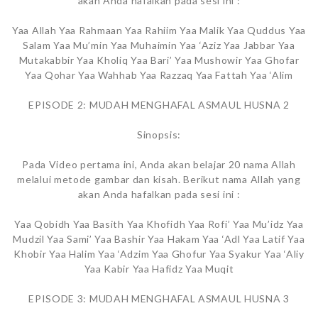
akan Anda hafalkan pada sesi ini :
Yaa Allah Yaa Rahmaan Yaa Rahiim Yaa Malik Yaa Quddus Yaa
Salam Yaa Mu’min Yaa Muhaimin Yaa ‘Aziz Yaa Jabbar Yaa
Mutakabbir Yaa Kholiq Yaa Bari’ Yaa Mushowir Yaa Ghofar
Yaa Qohar Yaa Wahhab Yaa Razzaq Yaa Fattah Yaa ‘Alim
EPISODE 2: MUDAH MENGHAFAL ASMAUL HUSNA 2
Sinopsis:
Pada Video pertama ini, Anda akan belajar 20 nama Allah
melalui metode gambar dan kisah. Berikut nama Allah yang
akan Anda hafalkan pada sesi ini :
Yaa Qobidh Yaa Basith Yaa Khofidh Yaa Rofi’ Yaa Mu’idz Yaa
Mudzil Yaa Sami’ Yaa Bashir Yaa Hakam Yaa ‘Adl Yaa Latif Yaa
Khobir Yaa Halim Yaa ‘Adzim Yaa Ghofur Yaa Syakur Yaa ‘Aliy
Yaa Kabir Yaa Hafidz Yaa Muqit
EPISODE 3: MUDAH MENGHAFAL ASMAUL HUSNA 3